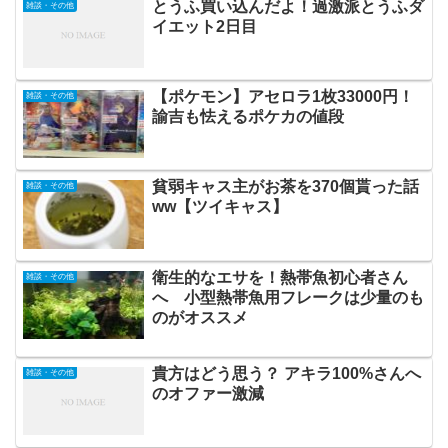
とうふ買い込んだよ！過激派とうふダ
雑談・その他
イエット2日目
【ポケモン】アセロラ1枚33000円！
雑談・その他
諭吉も怯えるポケカの値段
貧弱キャス主がお茶を370個貰った話
雑談・その他
ww【ツイキャス】
衛生的なエサを！熱帯魚初心者さん
雑談・その他
へ 小型熱帯魚用フレークは少量のも
のがオススメ
貴方はどう思う？ アキラ100%さんへ
雑談・その他
のオファー激減