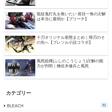
龍紋鬼灯丸を救いたい 斑目一角の卍解
は本当に最弱か【ブリーチ】
十刃オリジナル形態まとめ｜帰刃のそ
の先へ【ブレソル小説コラボ】
風死絞縄(ふしのこうじょう)卍解の能
力が判明｜檜佐木修兵と風死
カテゴリー
81
BLEACH