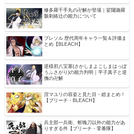
修多羅千手丸の卍解が登場｜娑闥迦羅
骸刺絡辻の能力について
ブレソル 歴代周年キャラ一覧＆評価ま
とめ【BLEACH】
逆様邪八宝塞(さかしまよこしまはっぽ
うふさがり)の能力判明｜平子真子と逆
撫の卍解
涅マユリの容姿と見た目・総まとめ！
【ブリーチ・BLEACH】
兵主部一兵衛、斬魄刀以外の能力があ
りすぎる件【ブリーチ・零番隊】