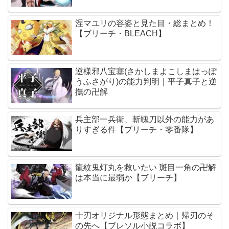
涅マユリの容姿と見た目・総まとめ！
【ブリーチ・BLEACH】
逆様邪八宝塞(さかしまよこしまはっぽ
うふさがり)の能力判明｜平子真子と逆
撫の卍解
兵主部一兵衛、斬魄刀以外の能力があ
りすぎる件【ブリーチ・零番隊】
龍紋鬼灯丸を救いたい 斑目一角の卍解
は本当に最弱か【ブリーチ】
十刃オリジナル形態まとめ｜帰刃のそ
の先へ【ブレソル小説コラボ】