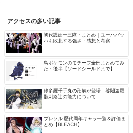
アクセスの多い記事
初代護廷十三隊・まとめ｜ユーハバッ
ハも敗北する強さ・感想と考察
鳥ポケモンのモチーフ全部まとめてみ
た・後半【ソードシールドまで】
修多羅千手丸の卍解が登場｜娑闥迦羅
骸刺絡辻の能力について
ブレソル 歴代周年キャラ一覧＆評価ま
とめ【BLEACH】