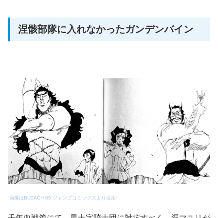
涅骸部隊に入れなかったガンデンバイン
“画像はBLEACH 65 ジャンプコミックスより引用”
千年血戦篇にて、星十字騎士団に対抗すべく、涅マユリが