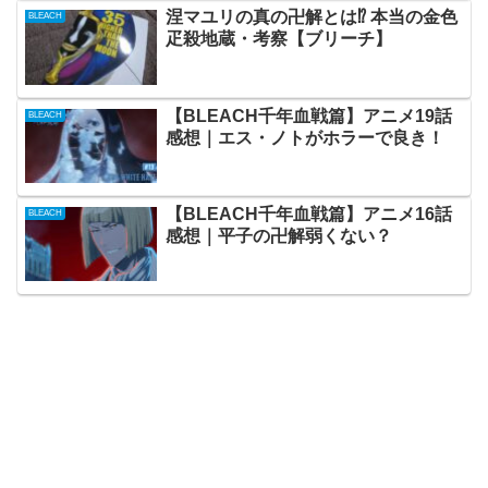
涅マユリの真の卍解とは⁉ 本当の金色
BLEACH
疋殺地蔵・考察【ブリーチ】
【BLEACH千年血戦篇】アニメ19話
BLEACH
感想｜エス・ノトがホラーで良き！
【BLEACH千年血戦篇】アニメ16話
BLEACH
感想｜平子の卍解弱くない？