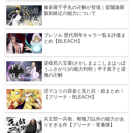
修多羅千手丸の卍解が登場｜娑闥迦羅
骸刺絡辻の能力について
ブレソル 歴代周年キャラ一覧＆評価ま
とめ【BLEACH】
逆様邪八宝塞(さかしまよこしまはっぽ
うふさがり)の能力判明｜平子真子と逆
撫の卍解
涅マユリの容姿と見た目・総まとめ！
【ブリーチ・BLEACH】
兵主部一兵衛、斬魄刀以外の能力があ
りすぎる件【ブリーチ・零番隊】