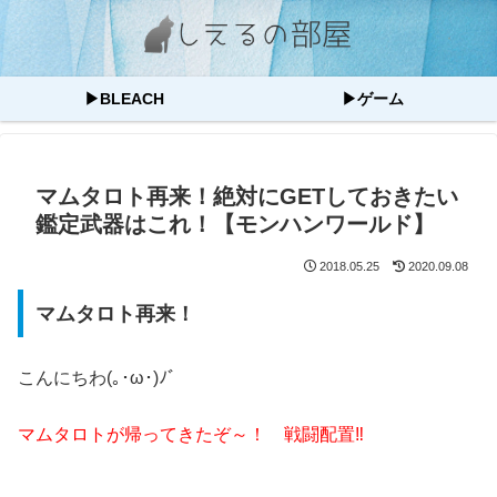
▶BLEACH
▶ゲーム
マムタロト再来！絶対にGETしておきたい
鑑定武器はこれ！【モンハンワールド】
2018.05.25
2020.09.08
マムタロト再来！
こんにちわ(｡･ω･)ﾉﾞ
マムタロトが帰ってきたぞ～！ 戦闘配置‼