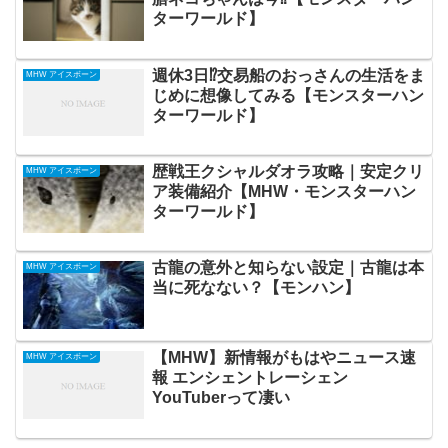
ターワールド】
週休3日⁉交易船のおっさんの生活をま
MHW アイスボーン
じめに想像してみる【モンスターハン
ターワールド】
歴戦王クシャルダオラ攻略｜安定クリ
MHW アイスボーン
ア装備紹介【MHW・モンスターハン
ターワールド】
古龍の意外と知らない設定｜古龍は本
MHW アイスボーン
当に死なない？【モンハン】
【MHW】新情報がもはやニュース速
MHW アイスボーン
報 エンシェントレーシェン
YouTuberって凄い