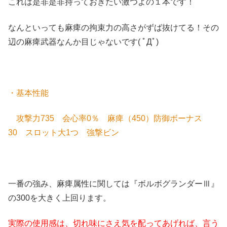
これは是非是非持っておきたい激つよの１本です！
なんといっても麻痺の拘束力の高さがずば抜けてる！その
辺の麻痺武器なんか目じゃないです( ﾟДﾟ)
・基本性能
攻撃力735 会心率0％ 麻痺（450）防御ボーナス
30 スロット大1つ 強撃ビン
一番の強み、麻痺属性に関しては『ボルボグランダーⅢ』
の300を大きく上回ります。
実際の使用感は、切れ味にさえ気を配ってあげれば、言う