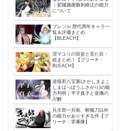
｜娑闥迦羅骸刺絡辻の能力
について
ブレソル 歴代周年キャラ一
覧＆評価まとめ
【BLEACH】
涅マユリの容姿と見た目・
総まとめ！【ブリーチ・
BLEACH】
逆様邪八宝塞(さかしまよこ
しまはっぽうふさがり)の能
力判明｜平子真子と逆撫の
卍解
兵主部一兵衛、斬魄刀以外
の能力がありすぎる件【ブ
リーチ・零番隊】