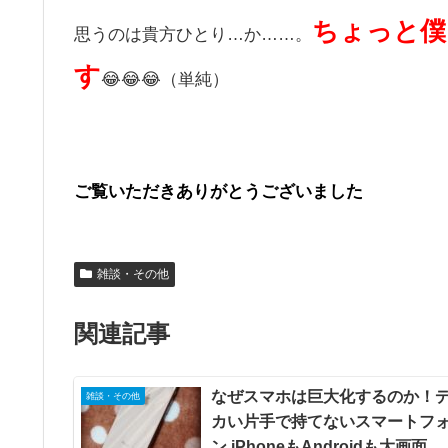
ちょっと僕
思うのは貴方ひとり…か……。
す
😂😂😂（単純）
ご覧いただきありがとうございました
雑談・その他
関連記事
なぜスマホは巨大化するのか！
雑談・その他
カい片手で持てないスマートフ
ン iPhoneもAndroidも大画面…