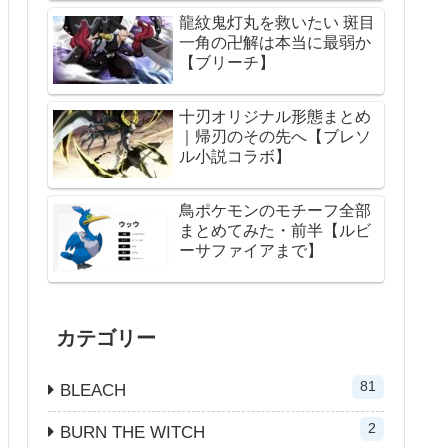
龍紋鬼灯丸を救いたい 斑目
一角の卍解は本当に最弱か
【ブリーチ】
十刃オリジナル形態まとめ
｜帰刃のその先へ【ブレソ
ル小説コラボ】
鳥ポケモンのモチーフ全部
まとめてみた・前半【ルビ
ーサファイアまで】
カテゴリー
81
BLEACH
2
BURN THE WITCH