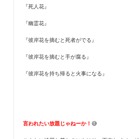
『死人花』
『幽霊花』
『彼岸花を摘むと死者がでる』
『彼岸花を摘むと手が腐る』
『彼岸花を持ち帰ると火事になる』
言われたい放題じゃねーか！
😅