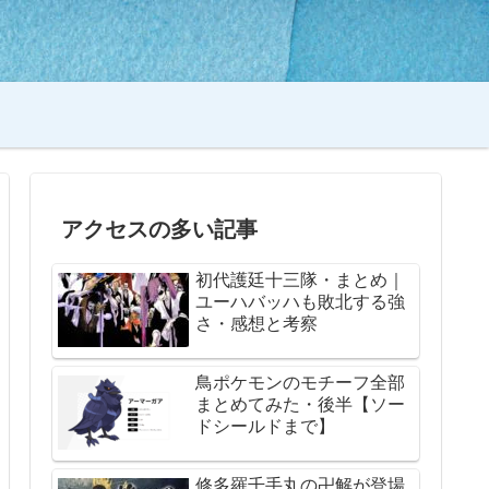
アクセスの多い記事
初代護廷十三隊・まとめ｜
ユーハバッハも敗北する強
さ・感想と考察
鳥ポケモンのモチーフ全部
まとめてみた・後半【ソー
ドシールドまで】
修多羅千手丸の卍解が登場