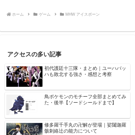
ホーム
ゲーム
MHW アイスボーン
アクセスの多い記事
初代護廷十三隊・まとめ｜ユーハバッ
ハも敗北する強さ・感想と考察
鳥ポケモンのモチーフ全部まとめてみ
た・後半【ソードシールドまで】
修多羅千手丸の卍解が登場｜娑闥迦羅
骸刺絡辻の能力について