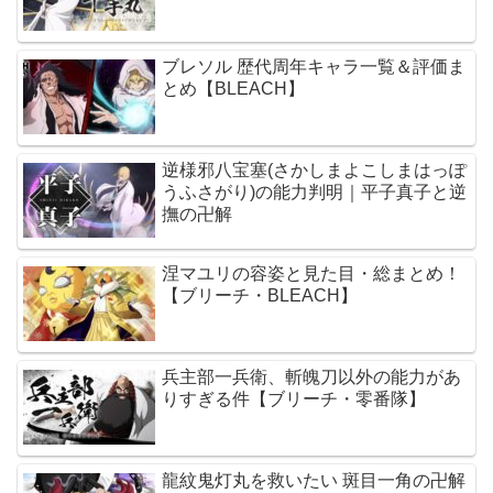
ブレソル 歴代周年キャラ一覧＆評価ま
とめ【BLEACH】
逆様邪八宝塞(さかしまよこしまはっぽ
うふさがり)の能力判明｜平子真子と逆
撫の卍解
涅マユリの容姿と見た目・総まとめ！
【ブリーチ・BLEACH】
兵主部一兵衛、斬魄刀以外の能力があ
りすぎる件【ブリーチ・零番隊】
龍紋鬼灯丸を救いたい 斑目一角の卍解