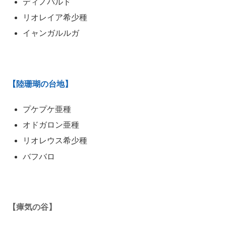
ディノバルド
リオレイア希少種
イャンガルルガ
【陸珊瑚の台地】
プケプケ亜種
オドガロン亜種
リオレウス希少種
バフバロ
【瘴気の谷】