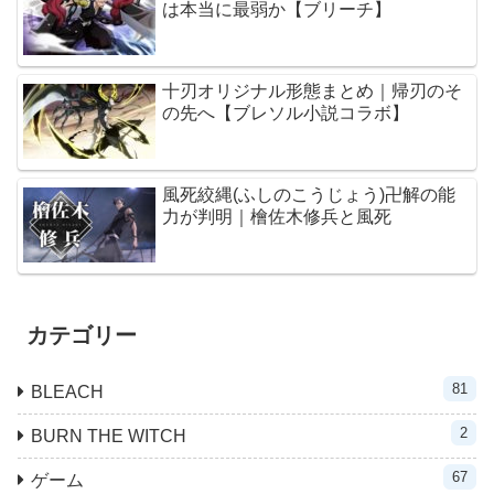
は本当に最弱か【ブリーチ】
十刃オリジナル形態まとめ｜帰刃のそ
の先へ【ブレソル小説コラボ】
風死絞縄(ふしのこうじょう)卍解の能
力が判明｜檜佐木修兵と風死
カテゴリー
81
BLEACH
2
BURN THE WITCH
67
ゲーム