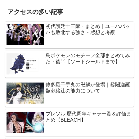
アクセスの多い記事
初代護廷十三隊・まとめ｜ユーハバッ
ハも敗北する強さ・感想と考察
鳥ポケモンのモチーフ全部まとめてみ
た・後半【ソードシールドまで】
修多羅千手丸の卍解が登場｜娑闥迦羅
骸刺絡辻の能力について
ブレソル 歴代周年キャラ一覧＆評価ま
とめ【BLEACH】