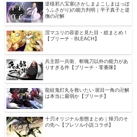
逆様邪八宝塞(さかしまよこしまはっぽ
うふさがり)の能力判明｜平子真子と逆
撫の卍解
涅マユリの容姿と見た目・総まとめ！
【ブリーチ・BLEACH】
兵主部一兵衛、斬魄刀以外の能力があ
りすぎる件【ブリーチ・零番隊】
龍紋鬼灯丸を救いたい 斑目一角の卍解
は本当に最弱か【ブリーチ】
十刃オリジナル形態まとめ｜帰刃のそ
の先へ【ブレソル小説コラボ】