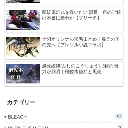
龍紋鬼灯丸を救いたい 斑目一角の卍解
は本当に最弱か【ブリーチ】
十刃オリジナル形態まとめ｜帰刃のそ
の先へ【ブレソル小説コラボ】
風死絞縄(ふしのこうじょう)卍解の能
力が判明｜檜佐木修兵と風死
カテゴリー
81
BLEACH
2