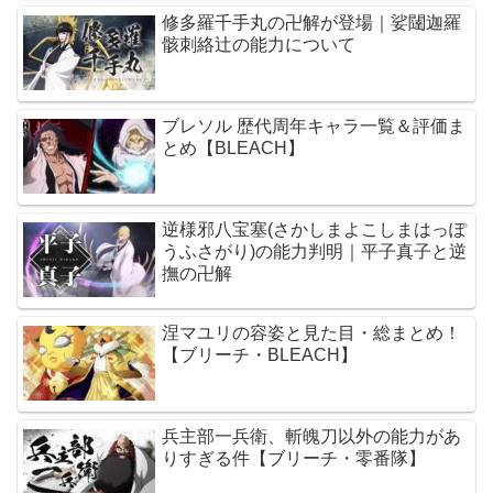
修多羅千手丸の卍解が登場｜娑闥迦羅
骸刺絡辻の能力について
ブレソル 歴代周年キャラ一覧＆評価ま
とめ【BLEACH】
逆様邪八宝塞(さかしまよこしまはっぽ
うふさがり)の能力判明｜平子真子と逆
撫の卍解
涅マユリの容姿と見た目・総まとめ！
【ブリーチ・BLEACH】
兵主部一兵衛、斬魄刀以外の能力があ
りすぎる件【ブリーチ・零番隊】